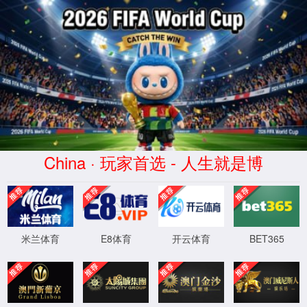
beat体育365平台
推荐浏览
2025上海光博会圆满收官，beat体育365官网期
待与您明年再会！
上海光博会首日，beat体育365官网N3馆3101展
位观众络绎不绝，更有明日演讲预告
beat体育365官网“2025慕尼黑上海光博会”邀请
函
扬帆起航，beat体育365官网与您携手并进，砥
砺前行！
蓝光-红外复合激光为有色高反金属焊接提供高
质量解决方案
查看更多
企业介绍
企业文化
管理团队