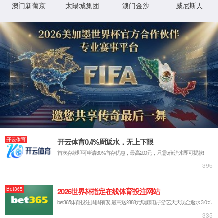
品牌里程
资质荣誉
以创新引领未来，让科技赞美生命！
快速获取报价
解决方案
推荐浏览
2025上海光博会圆满收官，beat体育365官网期
待与您明年再会！
上海光博会首日，beat体育365官网N3馆3101展
位观众络绎不绝，更有明日演讲预告
beat体育365官网“2025慕尼黑上海光博会”邀请
函
扬帆起航，beat体育365官网与您携手并进，砥
砺前行！
蓝光-红外复合激光为有色高反金属焊接提供高