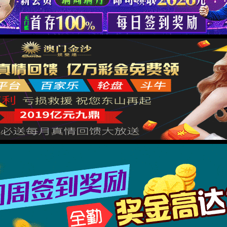
网期待与您明年再会！
01展位观众络绎不绝，更有明日演讲预告
函
砥砺前行！
质量解决方案