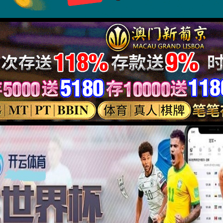
网期待与您明年再会！
01展位观众络绎不绝，更有明日演讲预告
函
砥砺前行！
质量解决方案