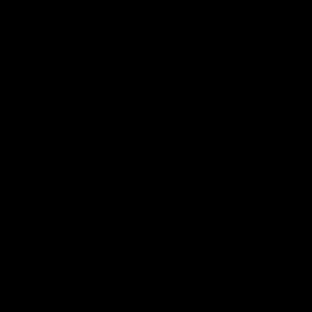
免费通话
Language
language
undefined