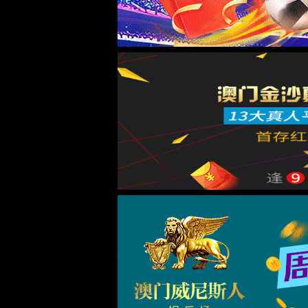
以创新引领未来，让科技赞美生命！
快速获取报价
解决方案
推荐浏览
2025上海光博会圆满收官，beat体育365官
上海光博会首日，beat体育365官网N3馆31
beat体育365官网“2025慕尼黑上海光博会”邀请
扬帆起航，beat体育365官网与您携手并进，
蓝光-红外复合激光为有色高反金属焊接提供高
查看更多
紫铜焊接
铜合金焊接
异种金属 焊接
铝焊接