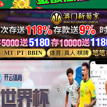
网期待与您明年再会！
01展位观众络绎不绝，更有明日演讲预告
函
砥砺前行！
质量解决方案