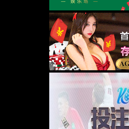
以创新引领未来，让科技赞美生命！
快速获取报价
产品中心
推荐浏览
2025上海光博会圆满收官，beat体育365官
上海光博会首日，beat体育365官网N3馆31
beat体育365官网“2025慕尼黑上海光博会”邀请
扬帆起航，beat体育365官网与您携手并进，
蓝光-红外复合激光为有色高反金属焊接提供高
查看更多
蓝光激光
BLG系列
BLF系列
蓝光红外复合激光
BR系列