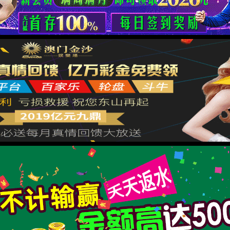
网期待与您明年再会！
01展位观众络绎不绝，更有明日演讲预告
函
砥砺前行！
质量解决方案