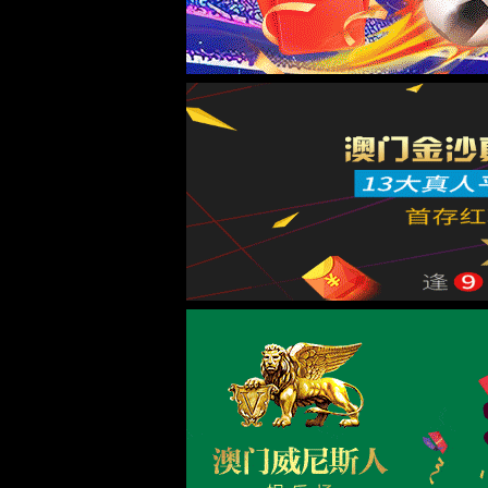
以创新引领未来，让科技赞美生命！
快速获取报价
解决方案
推荐浏览
2025上海光博会圆满收官，beat体育365官
上海光博会首日，beat体育365官网N3馆31
beat体育365官网“2025慕尼黑上海光博会”邀请
扬帆起航，beat体育365官网与您携手并进，
蓝光-红外复合激光为有色高反金属焊接提供高
查看更多
紫铜焊接
铜合金焊接
异种金属 焊接
铝焊接