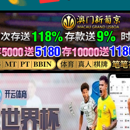
网期待与您明年再会！
01展位观众络绎不绝，更有明日演讲预告
函
砥砺前行！
质量解决方案