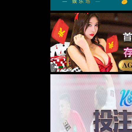
以创新引领未来，让科技赞美生命！
快速获取报价
产品中心
推荐浏览
2025上海光博会圆满收官，beat体育365官
上海光博会首日，beat体育365官网N3馆31
beat体育365官网“2025慕尼黑上海光博会”邀请
扬帆起航，beat体育365官网与您携手并进，
蓝光-红外复合激光为有色高反金属焊接提供高
查看更多
蓝光激光
BLG系列
BLF系列
蓝光红外复合激光
BR系列