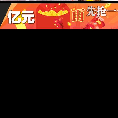
网期待与您明年再会！
01展位观众络绎不绝，更有明日演讲预告
函
砥砺前行！